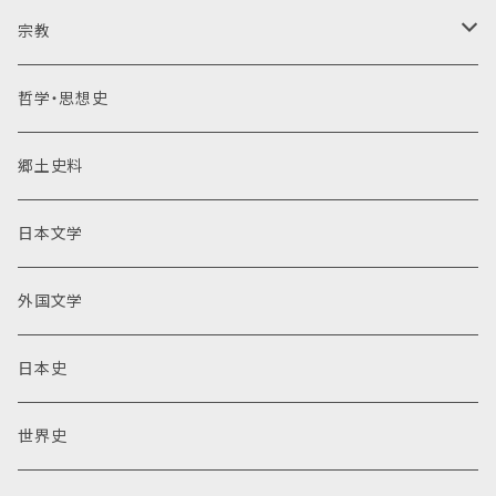
宗教
仏教
哲学・思想史
神道
郷土史料
キリスト教
日本文学
その他
外国文学
日本史
世界史