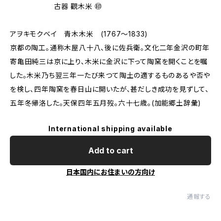
古器 觀木米 ㊞
アヲキモクベイ 青木木米 (1767〜1833)
京都の陶工。通称木屋八十八、後に佐兵衛。文化二年金沢の町年
寄亀田純三は京に上り、木米に金沢に下って陶窯を開くことを嘱
した。木米乃ち翌三年一たび来つて陶土の適するものあるや否や
を検し、四年陶窯を春日山に開いたが、甚だしき成功を見ずして、
五年冬帰洛した。天保四年五月歿。六十七歳。(加能郷土辞彙)
International shipping available
Add to cart
日本国内にお住まいの方向け
通報する