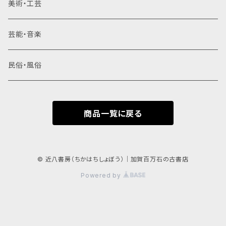
美術・工芸
芸能・音楽
民俗・風俗
商品一覧に戻る
© 近八書房（ちかはちしょぼう）｜加賀百万石の古書店
Powered by