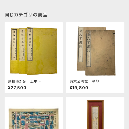
同じカテゴリの商品
藩祖盛烈記 上中下
兼六公園誌 乾坤
¥27,500
¥19,800