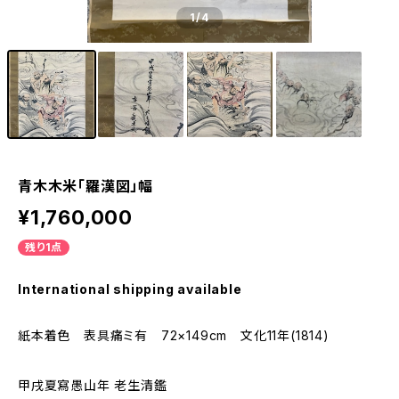
1
/4
青木木米「羅漢図」幅
¥1,760,000
残り1点
International shipping available
紙本着色 表具痛ミ有 72×149cm 文化11年(1814)
甲戌夏寫愚山年 老生清鑑