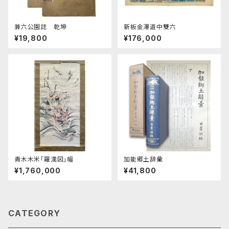
兼六公園誌 乾坤
新板金澤道中雙六
¥19,800
¥176,000
青木木米「羅漢図」幅
加能郷土辞彙
¥1,760,000
¥41,800
CATEGORY