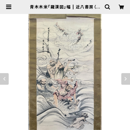
青木木米「羅漢図」幅 | 近八書房（ち
かはちしょぼう）｜加賀百万石の古書
店