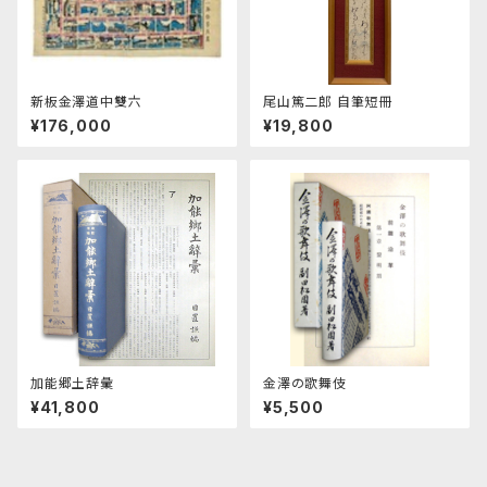
新板金澤道中雙六
尾山篤二郎 自筆短冊
¥176,000
¥19,800
加能郷土辞彙
金澤の歌舞伎
¥41,800
¥5,500