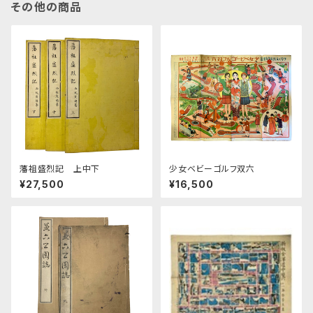
その他の商品
藩祖盛烈記 上中下
少女ベビーゴルフ双六
¥27,500
¥16,500