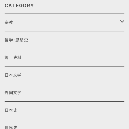
CATEGORY
宗教
仏教
哲学・思想史
神道
郷土史料
キリスト教
日本文学
その他
外国文学
日本史
世界史