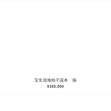
宝生流地拍子謡本 揃
¥165,000